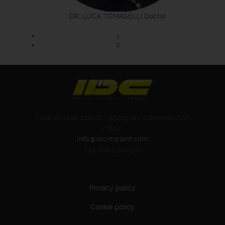
DR. LUCA TOMASELLI
Doctor
1
2
Viale Europa 126/G - 55013 loc. Lammari (LU)
ITALY
info@idcimplant.com
+39 0583 308371
Privacy policy
Cookie policy