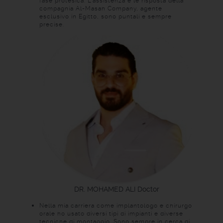
fase protesica. L’assistenza e le risposta della
compagnia Al-Masah Company, agente
esclusivo in Egitto, sono puntali e sempre
precise.
DR. MOHAMED ALI
Doctor
Nella mia carriera come implantologo e chirurgo
orale ho usato diversi tipi di impianti e diverse
tecniche di montaggio. Sono sempre in cerca di