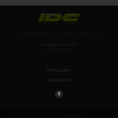
Viale Europa 126/G - 55013 loc. Lammari (LU)
ITALY
info@idcimplant.com
+39 0583 308371
Privacy policy
Cookie policy
Copyright © 2020 | P. Iva 02205850460