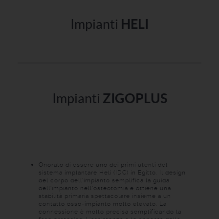
HELI
Impianti
ZIGOPLUS
Impianti
Onorato di essere uno dei primi utenti del
sistema implantare Heli (IDC) in Egitto. Il design
del corpo dell'impianto semplifica la guida
dell'impianto nell'osteotomia e ottiene una
stabilità primaria spettacolare insieme a un
contatto osso-impianto molto elevato. La
connessione è molto precisa semplificando la